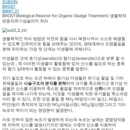
SUBION
BROST
BWAT-21
BROST(Biological Reactor for Organic Sludge Treatment) 생물학적
반응의유기성슬러지 처리
생물학적인 처리 방법은 자연의 힘을 다시 복원시켜서 스스로 해결할
수 있도록 인위적으로 힘을 보태주는 것인데, 생태계에서 오염물질을
분해 처리하는 가장 첫 단계는 미생물에 의해서다.
미생물은 크게 호기성(aerobic)과 혐기성(anaerobic)으로 분류 할 수
있는데 , 즉 이러한 미생물이 활동함에 있어 산소를 필요로 하는 종류
와 혐기 상태에서 활동할 수 있는 종류를 말한다.
각기 필요로 하는 조건 하에서 혐기성 미생물은 유기성 물질 및 기타
유해물질의
사슬구조의 분자를 분해
하여 크기를 축소해가고 호기성 미
생물은 산소를 이용하여 축소된 물질을 계속적으로
산화
시켜 오염물
질을 제거해 나가게 되는데, 이것을 미생물에 의한 유기물질 축소과정
이라 할 수 있다, 또한 오염 물질 중 NH
-N(암모니아 질소), N(질소),
3
P(인)등이 축적되어 있다면 NO
(아질산염), NO
(질산염)그리고 기타
2
3
녹조의 먹이가 되는 영양분이 발생한다.
이로 인하여 많은 녹조가 발생하게 되는데 녹조는 낯에는 광합성작용
에 의하여 산소를 발생시키지만 밤에는 수중의 산소를 이용하여
CO
(이산화 탄소)를 발생시켜 어류의 산소 부족상태를 만든다.